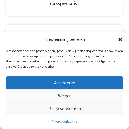
dakspecialist
Toestemming beheren

Om de beste ervaringen te bieden, gebruiken wij technologieën zoals cookies om
informatie over uw apparaat op te slaan en/of te raadplegen. Door in te
stemmen met deze technologieën kunnen wij gegevens zoals surfgedrag of
20+
unieke ID's op deze site verwerken.
Accepteren
Jaar ervaring
Weiger
Bekijk voorkeuren
Privacyverklaring