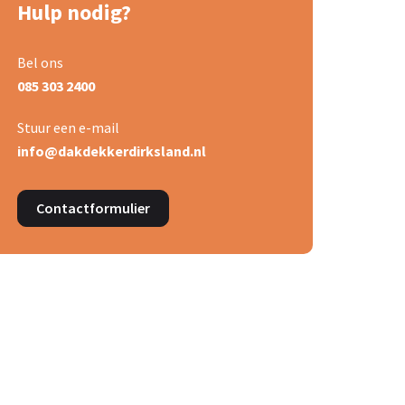
Hulp nodig?
Bel ons
085 303 2400
Stuur een e-mail
info@dakdekkerdirksland.nl
Contactformulier