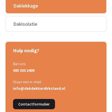
Daklekkage
Dakisolatie
Hulp nodig?
Bel ons
085 303 2400
Stuur een e-mail
info@dakdekkerdirksland.nl
Contactformulier