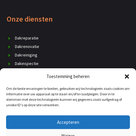
Onze diensten
Dakreparatie
Dakrenovatie
Dakreiniging
Dakinspectie
Dak vervangen
Toestemming beheren
Schoorsteenrenovatie
Om de beste ervaringen te bieden, gebruiken wij technologieën zoals cookies om
Daklekkage
informatie over uw apparaat op te slaan en/of te raadplegen. Door in te
Dakisolatie
stemmen met deze technologieën kunnen wij gegevens zoals surfgedrag of
unieke ID's op deze site verwerken.
Dakgoten
Kosten dakdekker
Accepteren
Weiger